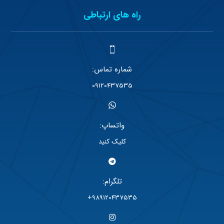
راه های ارتباطی
شماره تماس:
09120437535
واتساپ:
کلیک کنید
تلگرام:
989120437535+