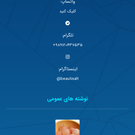
واتساپ:
کلیک کنید
تلگرام:
989120437535+
اینستاگرام:
beautisalt@
نوشته های عمومی