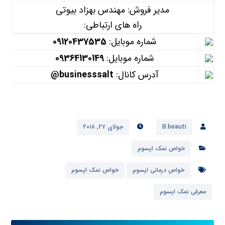
مدیر فروش: مهندس بهزاد بیوتی
راه های ارتباطی:
شماره موبایل:
09120437535
شماره موبایل:
09364130149
آدرس کانال:
businesssalt@
B.beauti
جولای ۲۷, ۲۰۱۸
خواص نمک اپسوم
خواص درمانی اپسوم
خواص نمک اپسوم
معرفی نمک اپسوم