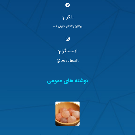
تلگرام:
989120437535+
اینستاگرام:
beautisalt@
نوشته های عمومی