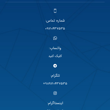
شماره تماس:
09120437535
واتساپ:
کلیک کنید
تلگرام:
989120437535+
اینستاگرام: