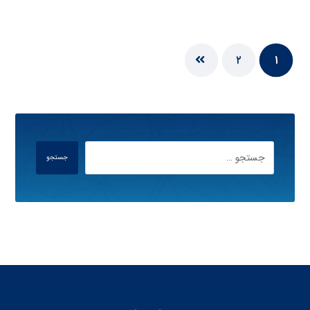
۲
۱
جستجو