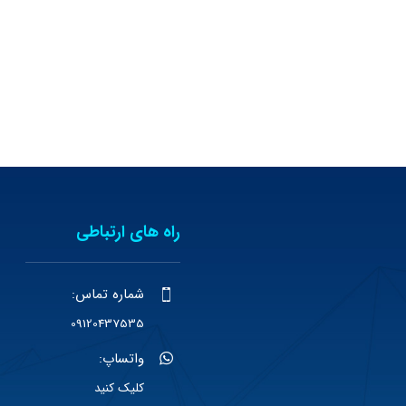
راه های ارتباطی
شماره تماس:
09120437535
واتساپ:
کلیک کنید