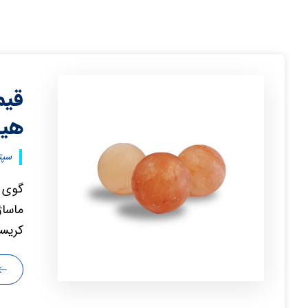
قیم
هیم
سپتامب
گوی 
ماساژ
کریست