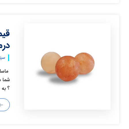
قیم
درم
سپتامب
ماسا
شما م
؟ به 