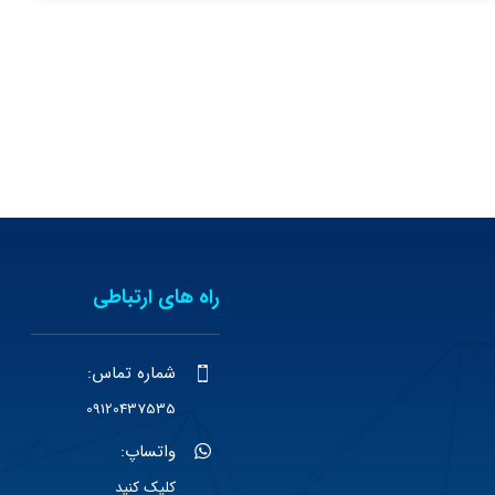
راه های ارتباطی
شماره تماس:
09120437535
واتساپ:
کلیک کنید