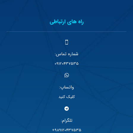
راه های ارتباطی
شماره تماس:
09120437535
واتساپ:
کلیک کنید
تلگرام:
989120437535+