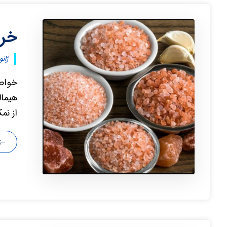
خری
ژانویه ۴
خواص 
هیمال
از نم