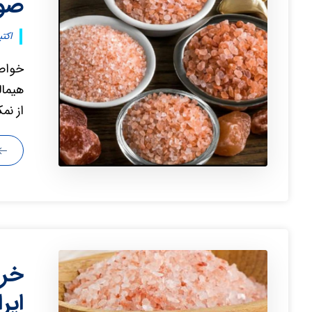
صور
اکتبر ۱۷, 
خواص 
هیمال
از نم
خری
ایر