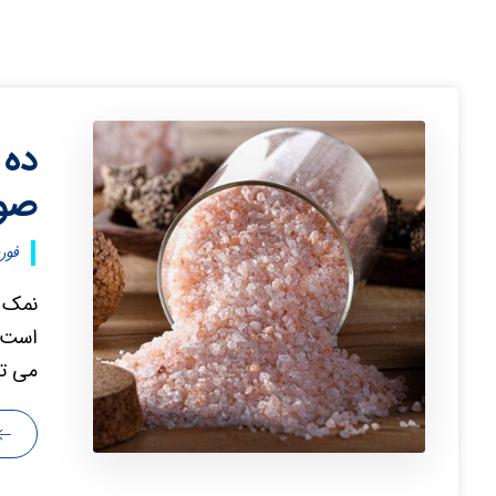
ده 
صور
فوریه ۱۲
نمک ص
است. 
می توا