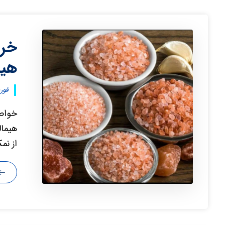
خری
هیم
فوریه ۱۲
خواص 
هیمال
از نم