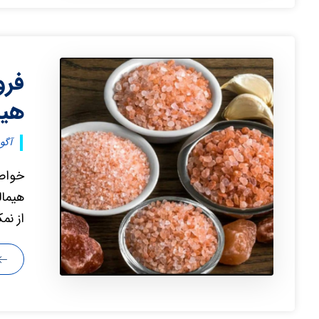
فرو
هیم
آگوست 
خواص 
هیمال
از نم