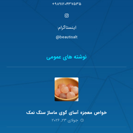
989120437535+
اینستاگرام:
beautisalt@
نوشته های عمومی
خواص معجزه آسای گوی ماساژ سنگ نمک
جولای ۲۳, ۲۰۲۶