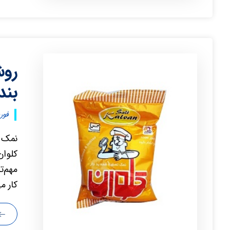
روش
بند
فوریه ۱۶
نمک ک
کلوان
مهم‌ت
کار می