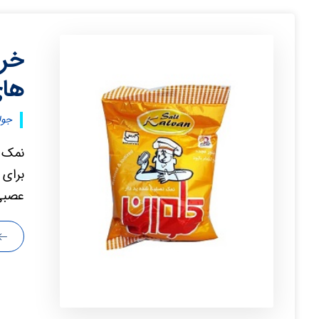
خری
ها
جولای ۰
نمک چ
برای 
عصبی 