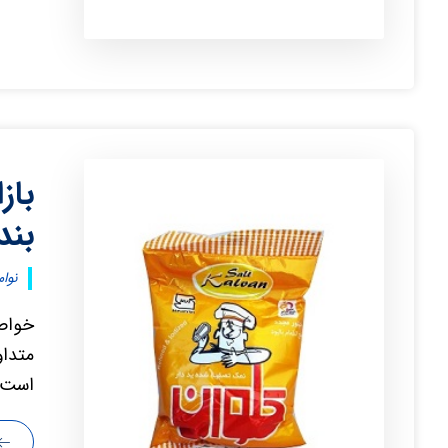
باز
بند
نوامبر ۰
خواص 
متداو
است؛ 