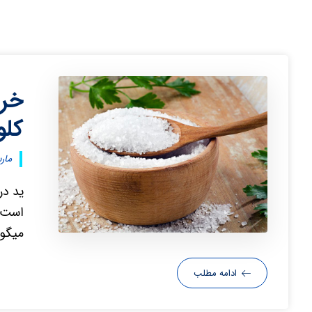
خری
کلو
مارس ۲۸
ید در
است. 
میگو،
ادامه مطلب