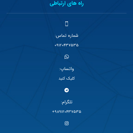
راه های ارتباطی
شماره تماس:
09120437535
واتساپ:
کلیک کنید
تلگرام:
989120437535+