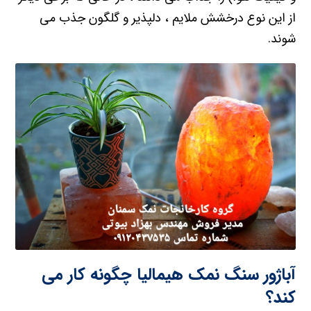
از این نوع درخشش ملایم ، دلپذیر و گلگون جذب می
شوند.
آباژور سنگ نمک هیمالیا چگونه کار می
کند؟