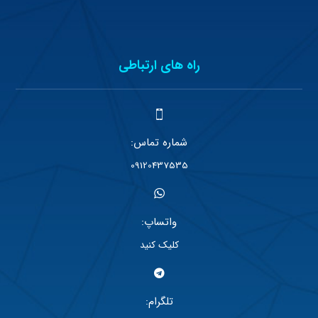
راه های ارتباطی
شماره تماس:
09120437535
واتساپ:
کلیک کنید
تلگرام: