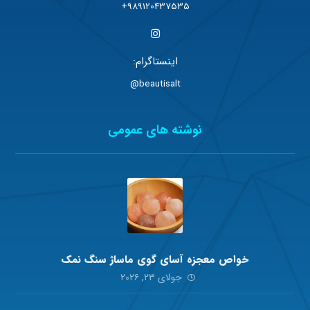
989120437535+
اینستاگرام:
beautisalt@
نوشته های عمومی
خواص معجزه آسای گوی ماساژ سنگ نمک
جولای ۲۳, ۲۰۲۶