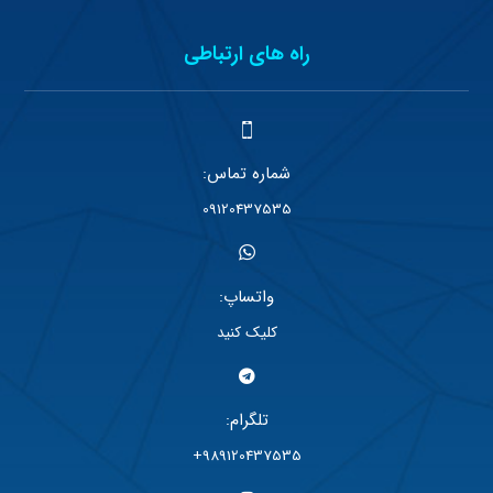
راه های ارتباطی
شماره تماس:
09120437535
واتساپ:
کلیک کنید
تلگرام:
989120437535+