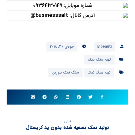
شماره موبایل:
09364130149
آدرس کانال:
businesssalt@
B.beauti
جولای ۳۰, ۲۰۱۸
تهیه سنگ نمک
تهیه سنگ نمک
سنگ نمک بلورین
قبلی
تولید نمک تصفیه شده بدون ید کریستال