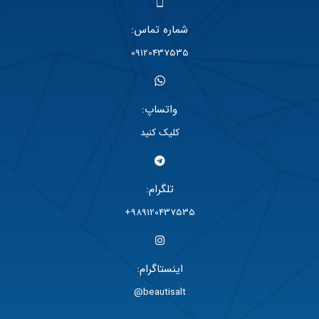
شماره تماس:
09120437535
واتساپ:
کلیک کنید
تلگرام:
989120437535+
اینستاگرام:
beautisalt@