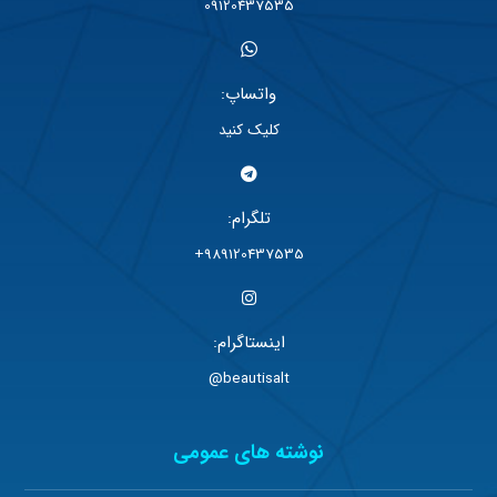
09120437535
واتساپ:
کلیک کنید
تلگرام:
989120437535+
اینستاگرام:
beautisalt@
نوشته های عمومی