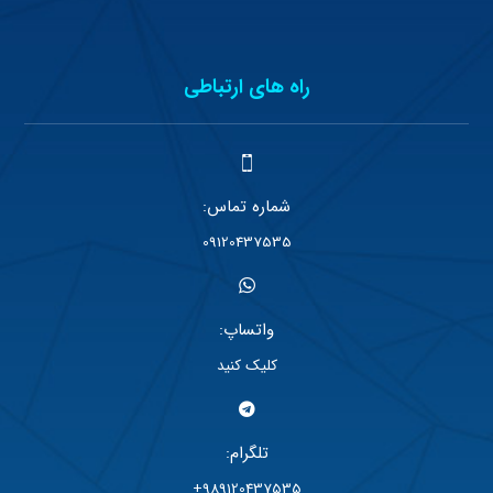
راه های ارتباطی
شماره تماس:
09120437535
واتساپ:
کلیک کنید
تلگرام:
989120437535+