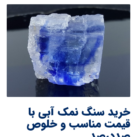
خرید سنگ نمک آبی با
قیمت مناسب و خلوص
صددرصد