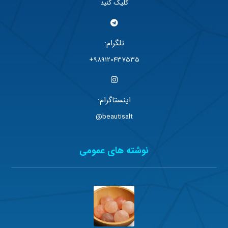
کلیک کنید
تلگرام:
989120437535+
اینستاگرام:
beautisalt@
نوشته های عمومی