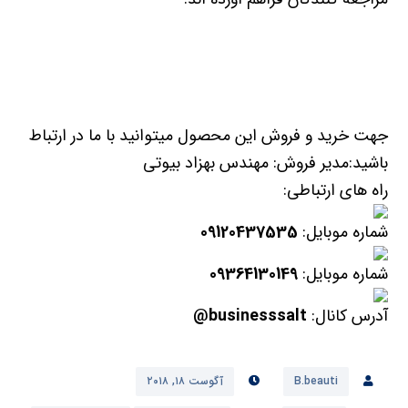
جهت خرید و فروش این محصول میتوانید با ما در ارتباط
باشید:مدیر فروش: مهندس بهزاد بیوتی
راه های ارتباطی:
شماره موبایل:
09120437535
شماره موبایل:
09364130149
آدرس کانال:
businesssalt@
B.beauti
آگوست ۱۸, ۲۰۱۸