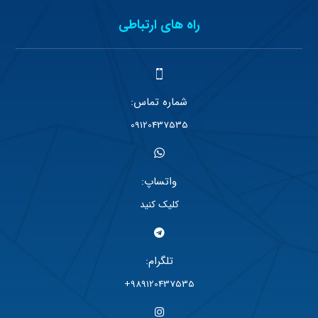
راه های ارتباطی
شماره تماس:
09120437535
واتساپ:
کلیک کنید
تلگرام:
989120437535+