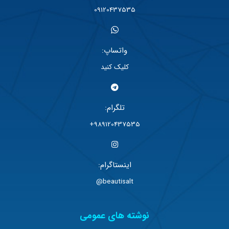
09120437535
واتساپ:
کلیک کنید
تلگرام:
989120437535+
اینستاگرام:
beautisalt@
نوشته های عمومی