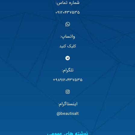
شماره تماس:
09120437535
واتساپ:
کلیک کنید
تلگرام:
989120437535+
اینستاگرام:
beautisalt@
نوشته های عمومی