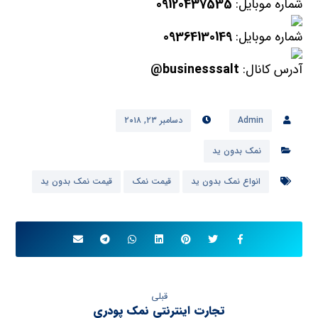
شماره موبایل:
09120437535
شماره موبایل:
09364130149
آدرس کانال:
businesssalt@
Admin
دسامبر ۲۳, ۲۰۱۸
نمک بدون ید
انواع نمک بدون ید
قیمت نمک
قیمت نمک بدون ید
قبلی
تجارت اینترنتی نمک پودری