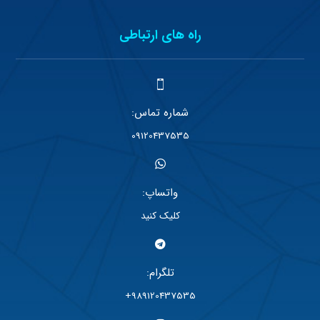
راه های ارتباطی
شماره تماس:
09120437535
واتساپ:
کلیک کنید
تلگرام:
989120437535+