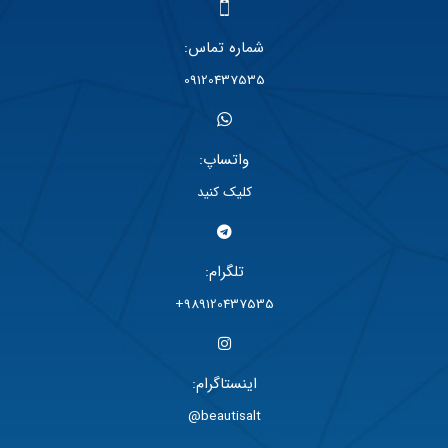
شماره تماس:
09120437535
واتساپ:
کلیک کنید
تلگرام:
989120437535+
اینستاگرام:
beautisalt@