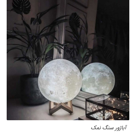
آباژور سنگ نمک