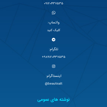
09120437535
واتساپ:
کلیک کنید
تلگرام:
989120437535+
اینستاگرام:
beautisalt@
نوشته های عمومی