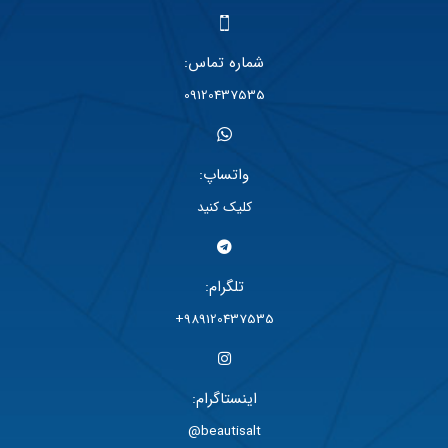
شماره تماس:
09120437535
واتساپ:
کلیک کنید
تلگرام:
989120437535+
اینستاگرام:
beautisalt@