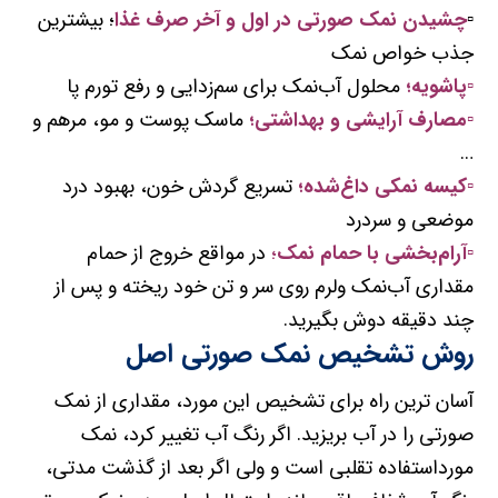
▫️
چشیدن نمک صورتی
در اول و آخر صرف غذا
؛ بیشترین
جذب خواص نمک
▫️پاشویه؛
محلول آب‌نمک برای سم‌زدایی و رفع تورم پا
▫️مصارف آرایشی و بهداشتی؛
ماسک پوست و مو، مرهم و
…
▫️کیسه نمکی داغ‌شده؛
تسریع گردش خون، بهبود درد
موضعی و سردرد
▫️آرام‌بخشی با حمام نمک
؛
در مواقع خروج از حمام
مقداری آب‌نمک ولرم روی سر و تن خود ریخته و پس از
چند دقیقه دوش بگیرید.
روش تشخیص نمک صورتی اصل
آسان ترین راه برای تشخیص این مورد، مقداری از نمک
صورتی را در آب بریزید. اگر رنگ آب تغییر کرد، نمک
مورداستفاده تقلبی است و ولی اگر بعد از گذشت مدتی،