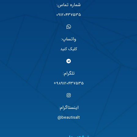
شماره تماس:
09120437535
واتساپ:
کلیک کنید
تلگرام:
989120437535+
اینستاگرام:
beautisalt@