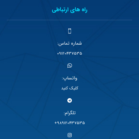
راه های ارتباطی
شماره تماس:
09120437535
واتساپ:
کلیک کنید
تلگرام:
989120437535+