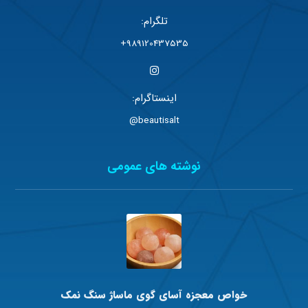
تلگرام:
989120437535+
اینستاگرام:
beautisalt@
نوشته های عمومی
خواص معجزه آسای گوی ماساژ سنگ نمک