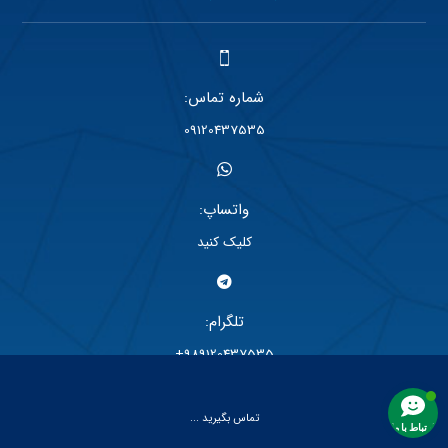
شماره تماس:
09120437535
واتساپ:
کلیک کنید
تلگرام:
989120437535+
تماس بگیرید ...
ارتباط با ما
اینستاگرام: