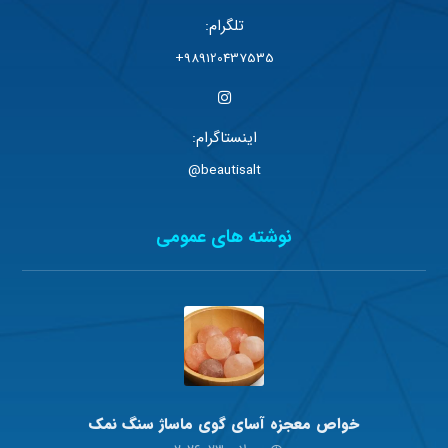
تلگرام:
989120437535+
اینستاگرام:
beautisalt@
نوشته های عمومی
خواص معجزه آسای گوی ماساژ سنگ نمک