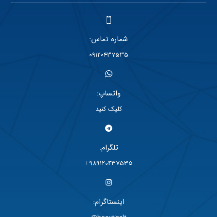
شماره تماس:
09120437535
واتساپ:
کلیک کنید
تلگرام:
989120437535+
اینستاگرام: