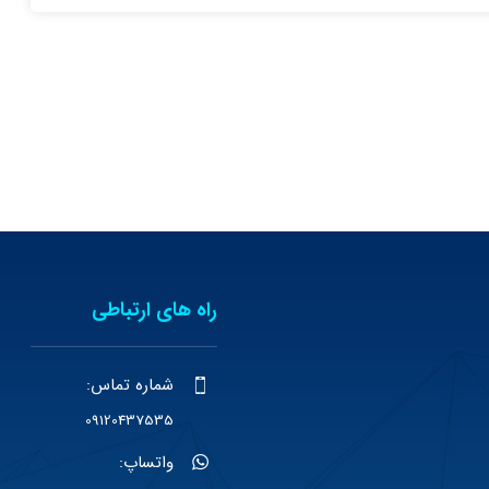
راه های ارتباطی
شماره تماس:
09120437535
واتساپ: