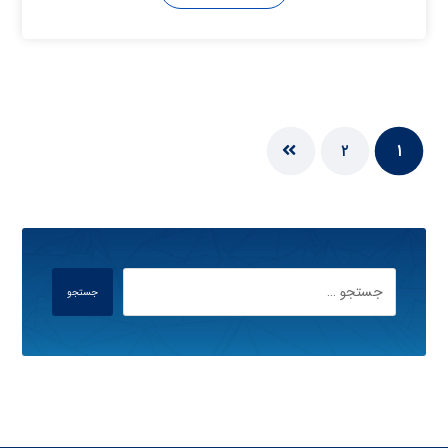
۲
۱
جستجو