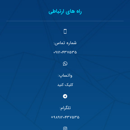
راه های ارتباطی
شماره تماس:
09120437535
واتساپ:
کلیک کنید
تلگرام:
989120437535+