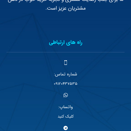
مشتریان عزیز است.
راه های ارتباطی
شماره تماس:
09120437535
واتساپ:
کلیک کنید