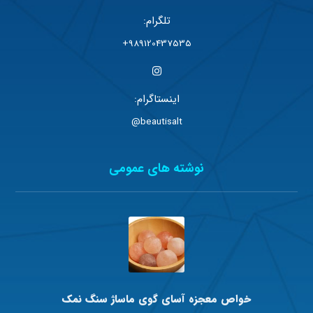
تلگرام:
989120437535+
اینستاگرام:
beautisalt@
نوشته های عمومی
خواص معجزه آسای گوی ماساژ سنگ نمک