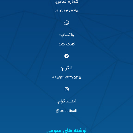
شماره تماس:
09120437535
واتساپ:
کلیک کنید
تلگرام:
989120437535+
اینستاگرام:
beautisalt@
نوشته های عمومی