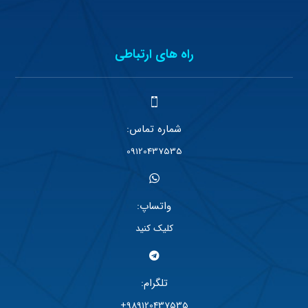
راه های ارتباطی
شماره تماس:
09120437535
واتساپ:
کلیک کنید
تلگرام:
989120437535+