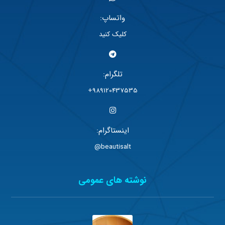
تلگرام:
989120437535+
اینستاگرام:
beautisalt@
نوشته های عمومی
خواص معجزه آسای گوی ماساژ سنگ نمک