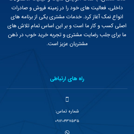
مشتریان عزیز است.
راه های ارتباطی
شماره تماس:
09120437535
واتساپ:
کلیک کنید